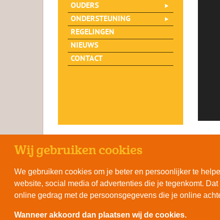
OUDERS
ONDERSTEUNING
REGELINGEN
NIEUWS
CONTACT
Wij gebruiken cookies
We gebruiken cookies om je beter en persoonlijker te helpen
website, social media of advertenties die je tegenkomt. D
online gedrag met de persoonsgegevens die je online achter
RSI
Wanneer akkoord dan plaatsen wij de cookies.