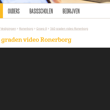
OUDERS
BASISSCHOLEN
BEDRIJVEN
Vestigingen
>
Ronerborg
>
Groep 8
>
360 graden video Ronerborg
 graden video Ronerborg