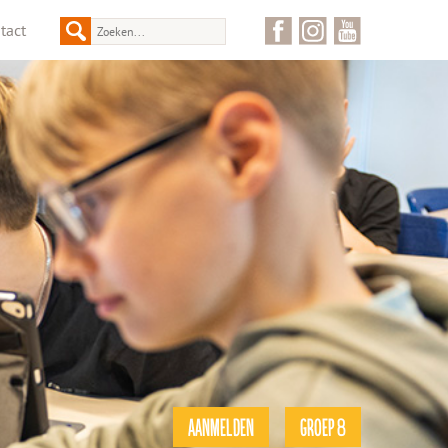
tact
AANMELDEN
GROEP 8