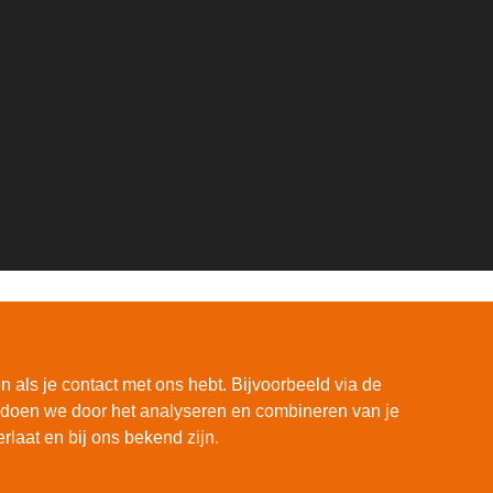
 als je contact met ons hebt. Bijvoorbeeld via de
at doen we door het analyseren en combineren van je
laat en bij ons bekend zijn.
N/ fiscaal nummer: 8077.87.000
|
Sitemap
|
Disclaimer
|
Privacy
|
Con