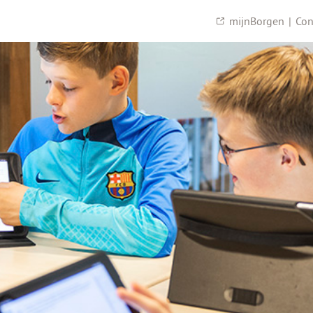
mijnBorgen
|
Con