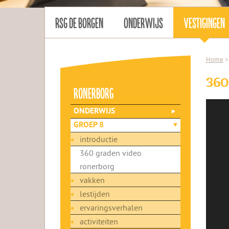
RSG DE BORGEN
ONDERWIJS
VESTIGINGEN
Home
>
360
ronerborg
ONDERWIJS
GROEP 8
introductie
360 graden video
ronerborg
vakken
lestijden
ervaringsverhalen
activiteiten