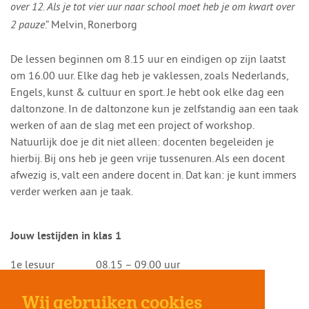
over 12. Als je tot vier uur naar school moet heb je om kwart over
.” Melvin, Ronerborg
2 pauze
De lessen beginnen om 8.15 uur en eindigen op zijn laatst
om 16.00 uur. Elke dag heb je vaklessen, zoals Nederlands,
Engels, kunst & cultuur en sport. Je hebt ook elke dag een
daltonzone. In de daltonzone kun je zelfstandig aan een taak
werken of aan de slag met een project of workshop.
Natuurlijk doe je dit niet alleen: docenten begeleiden je
hierbij. Bij ons heb je geen vrije tussenuren. Als een docent
afwezig is, valt een andere docent in. Dat kan: je kunt immers
verder werken aan je taak.
Jouw lestijden in klas 1
1e lesuur 08.15 – 09.00 uur
2e lesuur 09.00 – 09.45 uur
3e lesuur 09.45 – 10.30 uur
Wij gebruiken cookies