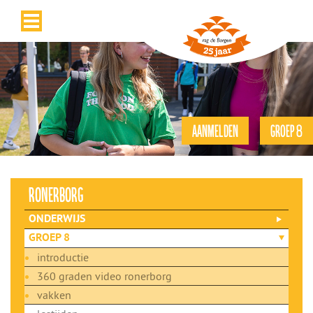
AANMELDEN
GROEP 8
ronerborg
ONDERWIJS
GROEP 8
introductie
360 graden video ronerborg
vakken