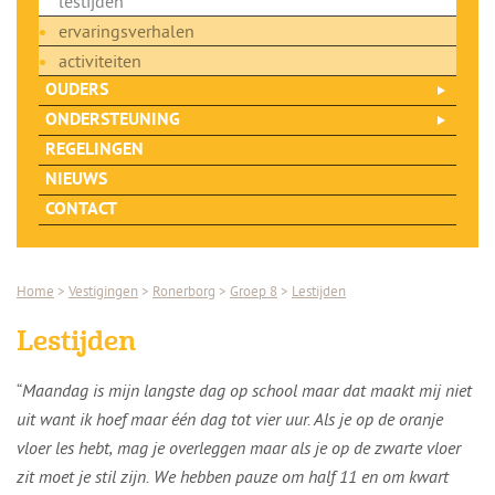
lestijden
ervaringsverhalen
activiteiten
OUDERS
ONDERSTEUNING
REGELINGEN
NIEUWS
CONTACT
Home
>
Vestigingen
>
Ronerborg
>
Groep 8
>
Lestijden
Lestijden
“
Maandag is mijn langste dag op school maar dat maakt mij niet
uit want ik hoef maar één dag tot vier uur. Als je op de oranje
vloer les hebt, mag je overleggen maar als je op de zwarte vloer
zit moet je stil zijn. We hebben pauze om half 11 en om kwart