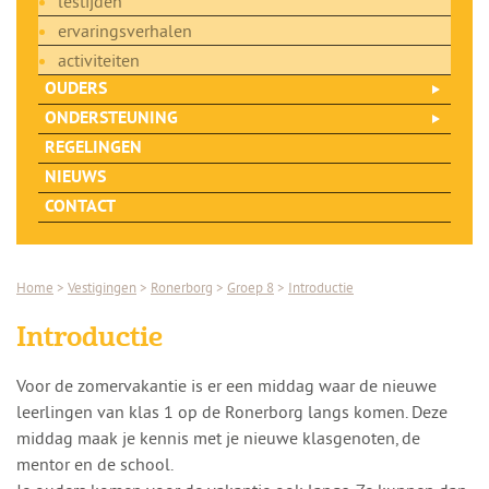
lestijden
ervaringsverhalen
activiteiten
OUDERS
ONDERSTEUNING
REGELINGEN
NIEUWS
CONTACT
Home
>
Vestigingen
>
Ronerborg
>
Groep 8
>
Introductie
Introductie
Voor de zomervakantie is er een middag waar de nieuwe
leerlingen van klas 1 op de Ronerborg langs komen. Deze
middag maak je kennis met je nieuwe klasgenoten, de
mentor en de school.