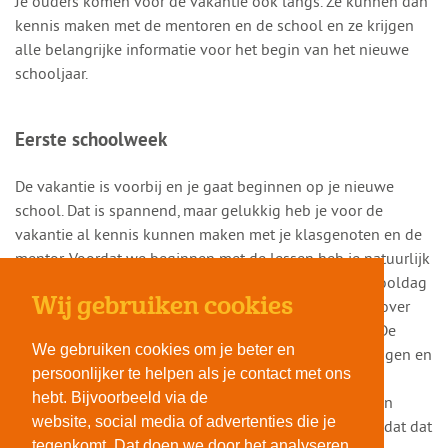
Je ouders komen voor de vakantie ook langs. Ze kunnen dan
kennis maken met de mentoren en de school en ze krijgen
alle belangrijke informatie voor het begin van het nieuwe
schooljaar.
Eerste schoolweek
De vakantie is voorbij en je gaat beginnen op je nieuwe
school. Dat is spannend, maar gelukkig heb je voor de
vakantie al kennis kunnen maken met je klasgenoten en de
mentor. Voordat we beginnen met de lessen heb je natuurlijk
eerst je lesrooster nodig, deze krijg je op je eerste schooldag
Wij gebruiken cookies
na de vakantie. De mentor geeft je die dag ook uitleg over
het rooster, de daltonuren en het gebruik van je iPad. De
We gebruiken cookies om je beter en
tweede dag is er een introductiedag om andere leerlingen en
persoonlijker te helpen als je contact met ons
je klasgenoten beter te leren kennen. Vanaf woensdag
hebt. Bijvoorbeeld via de
starten de lessen, bijna elk uur een ander vak, lokaal en
website, social media of advertenties die je
docent. Dat zal even wennen zijn, maar je zult merken dat dat
tegenkomt. Dat doen we door het analyseren