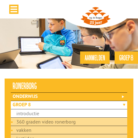
AANMELDEN
GROEP 8
ronerborg
ONDERWIJS
GROEP 8
introductie
360 graden video ronerborg
vakken